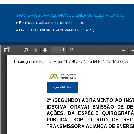
TRANSMISSORA ALIANÇA DE ENERGIA ELÉTRICA S.A.
Escrituras e aditamentos de debêntures
DRI:
Catia Cristina Teixeira Pereira - (FCA V1)