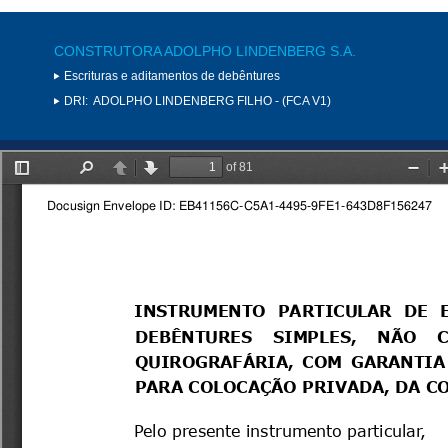
CONSTRUTORA ADOLPHO LINDENBERG S.A.
Escrituras e aditamentos de debêntures
DRI:
ADOLPHO LINDENBERG FILHO - (FCA V1)