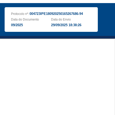
004723IPE180920250165267686-94
Protocolo nº:
Data do Documento
Data do Envio
09/2025
29/09/2025 18:38:26