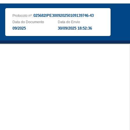
025682IPE300920250109139746-43
Protocolo nº:
Data do Documento
Data do Envio
09/2025
30/09/2025 18:52:36