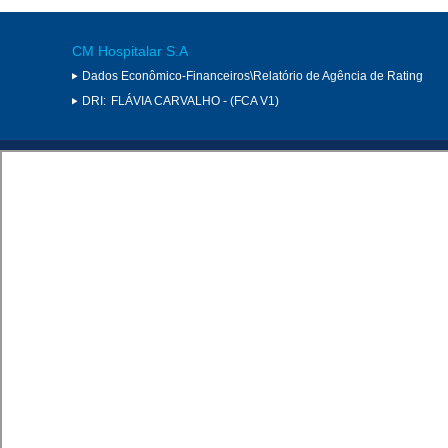
CM Hospitalar S.A
Dados Econômico-Financeiros\Relatório de Agência de Rating
DRI:
FLÁVIA CARVALHO - (FCA V1)