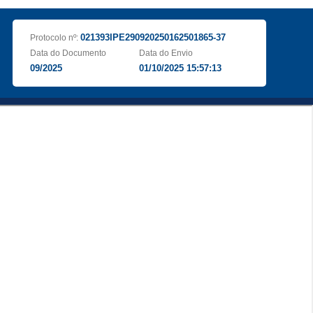
021393IPE290920250162501865-37
Protocolo nº:
Data do Documento
Data do Envio
09/2025
01/10/2025 15:57:13