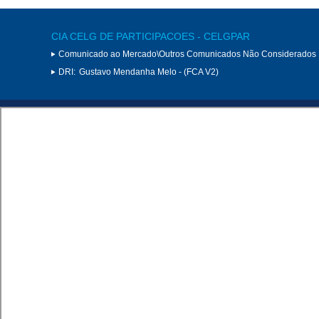
CIA CELG DE PARTICIPACOES - CELGPAR
Comunicado ao Mercado\Outros Comunicados Não Considerados 
DRI:
Gustavo Mendanha Melo - (FCA V2)