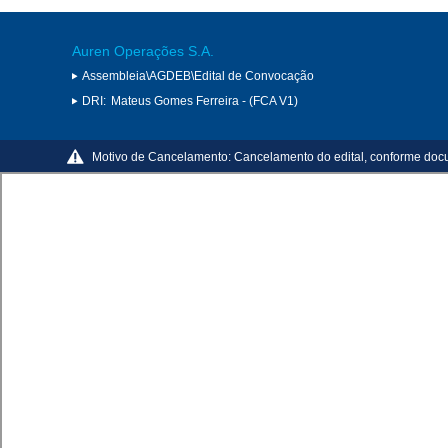
Auren Operações S.A.
Assembleia\AGDEB\Edital de Convocação
DRI:
Mateus Gomes Ferreira - (FCA V1)
Motivo de Cancelamento:
Cancelamento do edital, conforme do