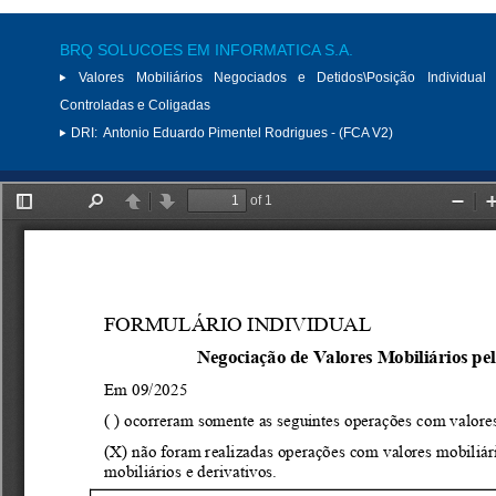
BRQ SOLUCOES EM INFORMATICA S.A.
Valores Mobiliários Negociados e Detidos\Posição Individual 
Controladas e Coligadas
DRI:
Antonio Eduardo Pimentel Rodrigues - (FCA V2)