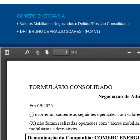
COMERC ENERGIA S.A.
Valores Mobiliários Negociados e Detidos\Posição Consolidada
DRI:
BRUNO DE ARAUJO SOARES - (FCA V1)