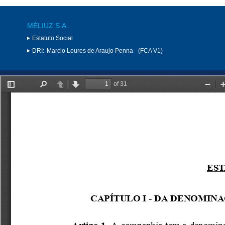
MÉLIUZ S.A.
Estatuto Social
DRI:
Marcio Loures de Araujo Penna - (FCA V1)