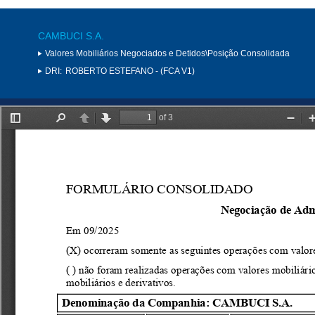
CAMBUCI S.A.
Valores Mobiliários Negociados e Detidos\Posição Consolidada
DRI:
ROBERTO ESTEFANO - (FCA V1)