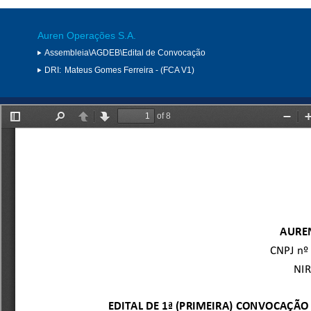
Auren Operações S.A.
Assembleia\AGDEB\Edital de Convocação
DRI:
Mateus Gomes Ferreira - (FCA V1)