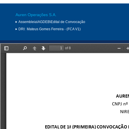
Auren Operações S.A.
Assembleia\AGDEB\Edital de Convocação
DRI:
Mateus Gomes Ferreira - (FCA V1)