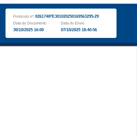
026174IPE301020250169563295-29
Protocolo nº:
Data do Documento
Data do Envio
30/10/2025 16:00
07/10/2025 18:40:56