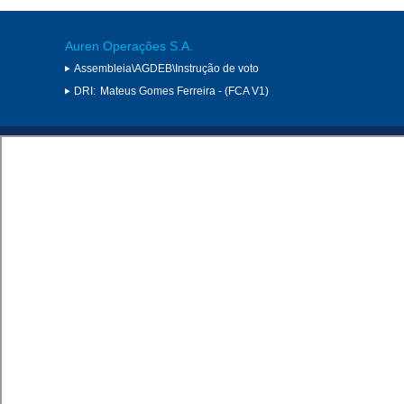
Auren Operações S.A.
Assembleia\AGDEB\Instrução de voto
DRI:
Mateus Gomes Ferreira - (FCA V1)