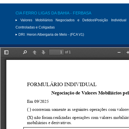
CIA FERRO LIGAS DA BAHIA - FERBASA
Valores Mobiliários Negociados e Detidos\Posição Individual 
Controladas e Coligadas
DRI:
Heron Albergaria de Melo - (FCA V1)