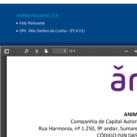
ANIMA HOLDING S.A.
Fato Relevante
DRI:
Átila Simões da Cunha - (FCA V1)