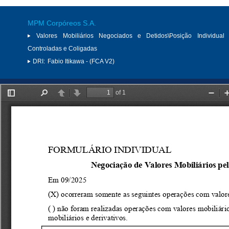
MPM Corpóreos S.A.
Valores Mobiliários Negociados e Detidos\Posição Individual 
Controladas e Coligadas
DRI:
Fabio Itikawa - (FCA V2)