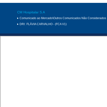
CM Hospitalar S.A
Comunicado ao Mercado\Outros Comunicados Não Considerados 
DRI:
FLÁVIA CARVALHO - (FCA V1)