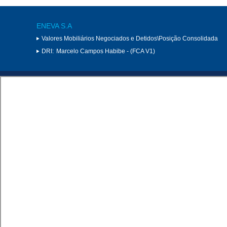
ENEVA S.A
Valores Mobiliários Negociados e Detidos\Posição Consolidada
DRI:
Marcelo Campos Habibe - (FCA V1)