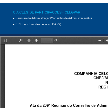
CIA CELG DE PARTICIPACOES - CELGPAR
Reunião da Administração\Conselho de Administração\Ata
DRI:
Luiz Evandro Leite - (FCA V2)