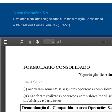
Auren Operações S.A.
Valores Mobiliários Negociados e Detidos\Posição Consolidada
DRI:
Mateus Gomes Ferreira - (FCA V1)