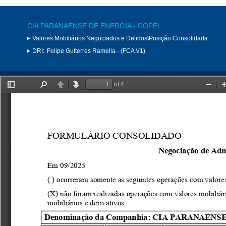
CIA PARANAENSE DE ENERGIA - COPEL
Valores Mobiliários Negociados e Detidos\Posição Consolidada
DRI:
Felipe Gutterres Ramella - (FCA V1)