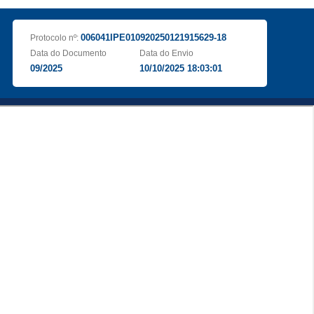
006041IPE010920250121915629-18
Protocolo nº:
Data do Documento
Data do Envio
09/2025
10/10/2025 18:03:01