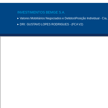
INVESTIMENTOS BEMGE S.A.
Valores Mobiliários Negociados e Detidos\Posição Individual - Cia
DRI:
GUSTAVO LOPES RODRIGUES - (FCA V2)