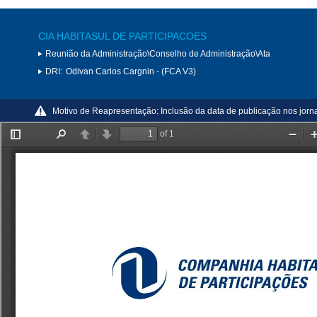
CIA HABITASUL DE PARTICIPACOES
Reunião da Administração\Conselho de Administração\Ata
DRI:
Odivan Carlos Cargnin - (FCA V3)
Motivo de Reapresentação:
Inclusão da data de publicação nos jorna