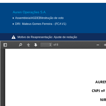
Auren Operações S.A.
Assembleia\AGDEB\Instrução de voto
DRI:
Mateus Gomes Ferreira - (FCA V1)
Motivo de Reapresentação:
Ajuste de redação