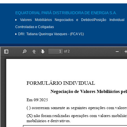
EQUATORIAL PARÁ DISTRIBUIDORA DE ENERGIA S.A.
Valores Mobiliários Negociados e Detidos\Posição Individual 
Controladas e Coligadas
DRI:
Tatiana Queiroga Vasques - (FCA V1)