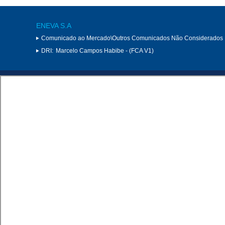
ENEVA S.A
Comunicado ao Mercado\Outros Comunicados Não Considerados 
DRI:
Marcelo Campos Habibe - (FCA V1)