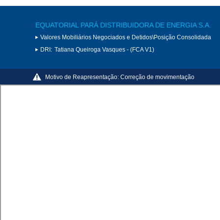
EQUATORIAL PARÁ DISTRIBUIDORA DE ENERGIA S.A.
Valores Mobiliários Negociados e Detidos\Posição Consolidada
DRI:
Tatiana Queiroga Vasques - (FCA V1)
Motivo de Reapresentação:
Correção de movimentação