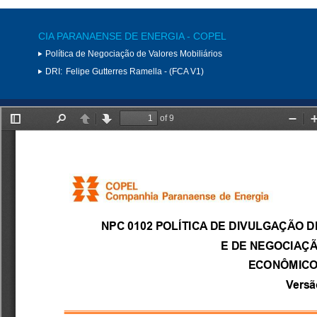
CIA PARANAENSE DE ENERGIA - COPEL
Política de Negociação de Valores Mobiliários
DRI:
Felipe Gutterres Ramella - (FCA V1)