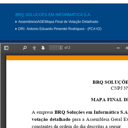
BRQ SOLUCOES EM INFORMATICA S.A.
Assembleia\AGE\Mapa Final de Votação Detalhado
DRI:
Antonio Eduardo Pimentel Rodrigues - (FCA V2)