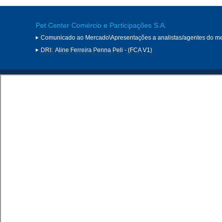
Pet Center Comércio e Participações S.A.
Comunicado ao Mercado\Apresentações a analistas/agentes do m
DRI:
Aline Ferreira Penna Peli - (FCA V1)