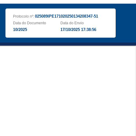
025089IPE171020250134208347-51
Protocolo nº:
Data do Documento
Data do Envio
10/2025
17/10/2025 17:38:56