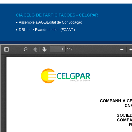
CIA CELG DE PARTICIPACOES - CELGPAR
Assembleia\AGE\Edital de Convocação
DRI:
Luiz Evandro Leite - (FCA V2)