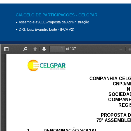
CIA CELG DE PARTICIPACOES - CELGPAR
Assembleia\AGE\Proposta da Administração
DRI:
Luiz Evandro Leite - (FCA V2)