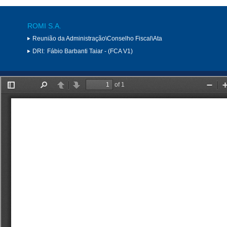
ROMI S.A.
Reunião da Administração\Conselho Fiscal\Ata
DRI:
Fábio Barbanti Taiar - (FCA V1)