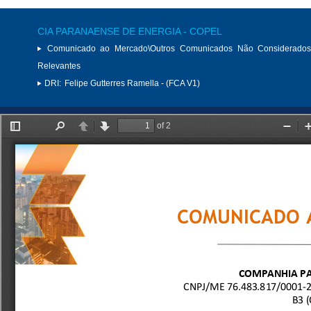
CIA PARANAENSE DE ENERGIA - COPEL
Comunicado ao Mercado\Outros Comunicados Não Considerados
Relevantes
DRI:
Felipe Gutterres Ramella - (FCA V1)