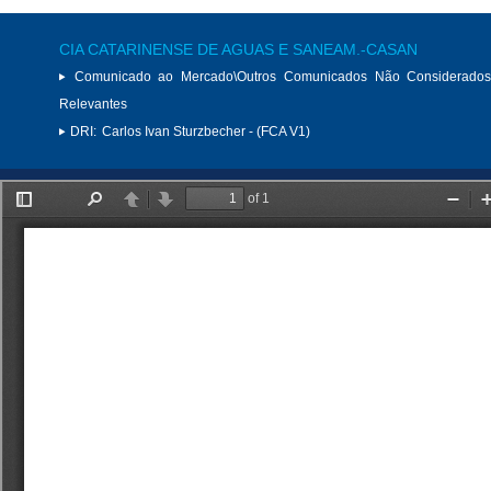
CIA CATARINENSE DE AGUAS E SANEAM.-CASAN
Comunicado ao Mercado\Outros Comunicados Não Considerados
Relevantes
DRI:
Carlos Ivan Sturzbecher - (FCA V1)