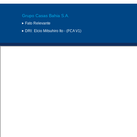
Grupo Casas Bahia S.A.
Fato Relevante
DRI:
Elcio Mitsuhiro Ito - (FCA V1)