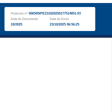
006505IPE231020250177514851-93
Protocolo nº:
Data do Documento
Data do Envio
10/2025
23/10/2025 06:56:25