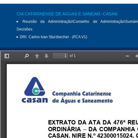
CIA CATARINENSE DE AGUAS E SANEAM.-CASAN
Reunião da Administração\Conselho de Administração\Sumár
Decisões
DRI:
Carlos Ivan Sturzbecher - (FCA V1)