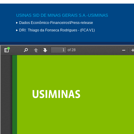
USINAS SID DE MINAS GERAIS S.A.-USIMINAS
Dados Econômico-Financeiros\Press-release
DRI:
Thiago da Fonseca Rodrigues - (FCA V1)