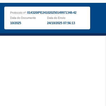
014320IPE241020250149971348-42
Protocolo nº:
Data do Documento
Data do Envio
10/2025
24/10/2025 07:56:13