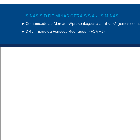
USINAS SID DE MINAS GERAIS S.A.-USIMINAS
Comunicado ao Mercado\Apresentações a analistas/agentes do m
DRI:
Thiago da Fonseca Rodrigues - (FCA V1)