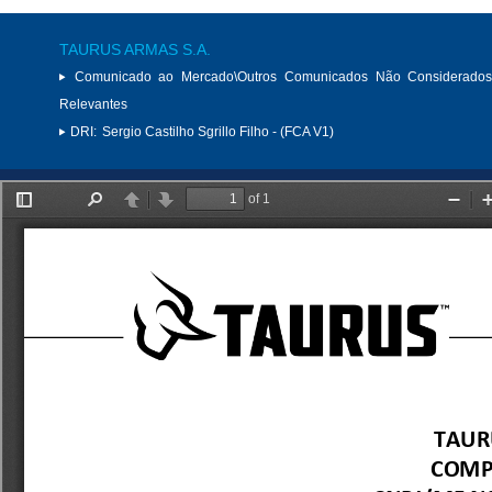
TAURUS ARMAS S.A.
Comunicado ao Mercado\Outros Comunicados Não Considerados
Relevantes
DRI:
Sergio Castilho Sgrillo Filho - (FCA V1)