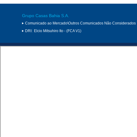
Grupo Casas Bahia S.A.
Comunicado ao Mercado\Outros Comunicados Não Considerados 
DRI:
Elcio Mitsuhiro Ito - (FCA V1)