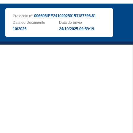
006505IPE241020250153187395-81
Protocolo nº:
Data do Documento
Data do Envio
10/2025
24/10/2025 09:59:19