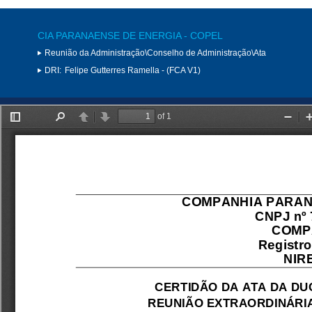
CIA PARANAENSE DE ENERGIA - COPEL
Reunião da Administração\Conselho de Administração\Ata
DRI:
Felipe Gutterres Ramella - (FCA V1)