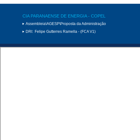
CIA PARANAENSE DE ENERGIA - COPEL
Assembleia\AGESP\Proposta da Administração
DRI:
Felipe Gutterres Ramella - (FCA V1)