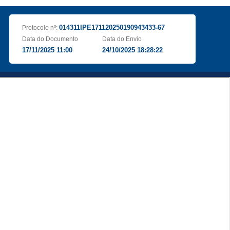
014311IPE171120250190943433-67
Protocolo nº:
Data do Documento
Data do Envio
17/11/2025 11:00
24/10/2025 18:28:22