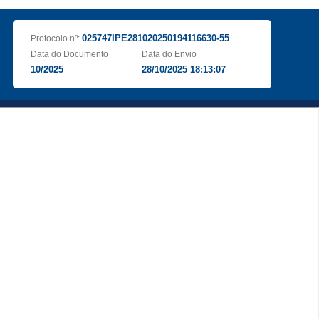
025747IPE281020250194116630-55
Protocolo nº:
Data do Documento
Data do Envio
10/2025
28/10/2025 18:13:07