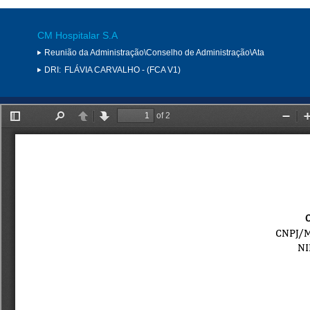
CM Hospitalar S.A
Reunião da Administração\Conselho de Administração\Ata
DRI:
FLÁVIA CARVALHO - (FCA V1)