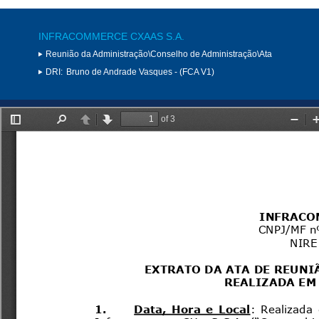
INFRACOMMERCE CXAAS S.A.
Reunião da Administração\Conselho de Administração\Ata
DRI:
Bruno de Andrade Vasques - (FCA V1)