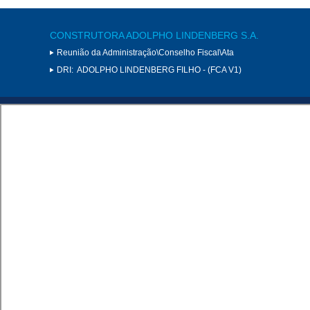
CONSTRUTORA ADOLPHO LINDENBERG S.A.
Reunião da Administração\Conselho Fiscal\Ata
DRI:
ADOLPHO LINDENBERG FILHO - (FCA V1)