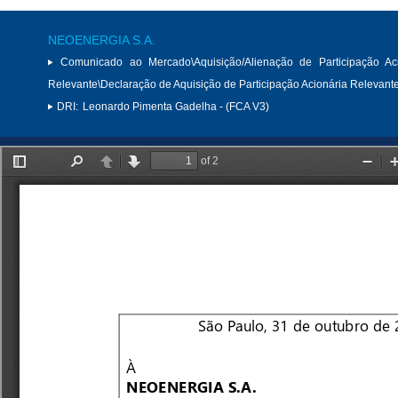
NEOENERGIA S.A.
Comunicado ao Mercado\Aquisição/Alienação de Participação Aci
Relevante\Declaração de Aquisição de Participação Acionária Relevant
DRI:
Leonardo Pimenta Gadelha - (FCA V3)