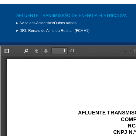
AFLUENTE TRANSMISSÃO DE ENERGIA ELÉTRICA S/A
Aviso aos Acionistas\Outros avisos
DRI:
Renato de Almeida Rocha - (FCA V1)