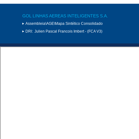
GOL LINHAS AEREAS INTELIGENTES S.A.
Assembleia\AGE\Mapa Sintético Consolidado
DRI:
Julien Pascal Francois Imbert - (FCA V3)